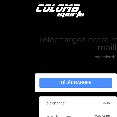
Téléchargez notre 
maill
par
colombe
TÉLÉCHARGER
Télécharger
5636
Taille du fichier
749.54 KB