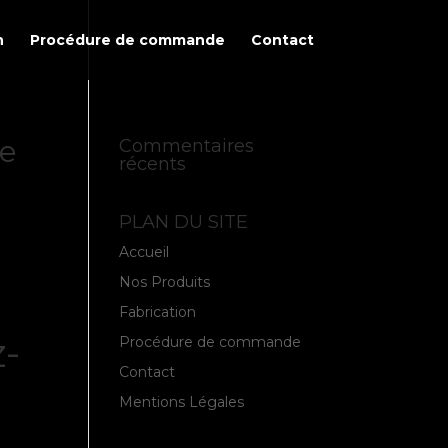
n
Procédure de commande
Contact
re
Commentaires
récents
PLAN DU SITE
Accueil
Nos Produits
Fabrication
-
Procédure de commande
Contact
Mentions Légales