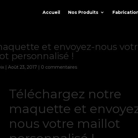
Accueil
Nos Produits
Fabricatio
maquette et envoyez-nous vot
ot personnalisé !
ix
|
Août 23, 2017
|
0 commentaires
Téléchargez notre
maquette et envoyez
nous votre maillot