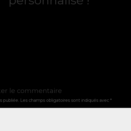
personnalisé !
ter le commentaire
s publiée.
Les champs obligatoires sont indiqués avec
*