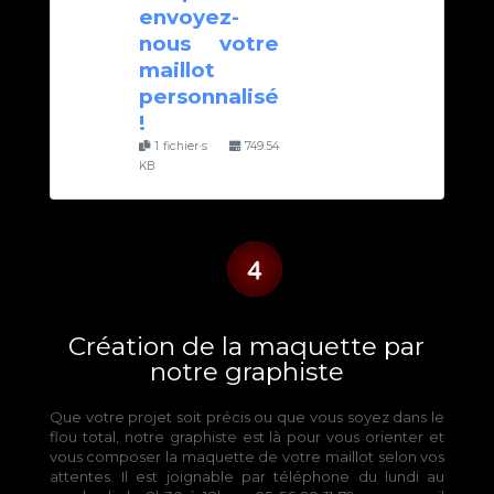
envoyez-
nous votre
maillot
personnalisé
!
1 fichier·s
749.54
KB
Création de la maquette par
notre graphiste
Que votre projet soit précis ou que vous soyez dans le
flou total, notre graphiste est là pour vous orienter et
vous composer la maquette de votre maillot selon vos
attentes. Il est joignable par téléphone du lundi au