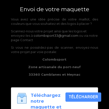
Envoi de votre maquette
Vous avez une idée précise de votre maillot, des
couleurs que vous souhaitez et des logos à placer ?
Scannez-nous votre projet ainsi que les logos et
envoyez-les à
colombsport33@gmail.com
ou via notre
page Contact
Si vous ne possédez-pas de scanner, envoyez-nous
votre projet par voie postale:
Colombsport
Zone artisanale du port-neuf
33360 Camblanes et Meynac
Téléchargez
TÉLÉCHARGER
notre
maquette et