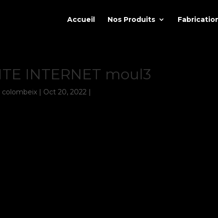
Accueil
Nos Produits
Fabricatio
TE INTERNET moul3
r
colombeix
|
Oct 20, 2022
|