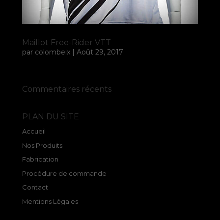
Maillot Free-Rider VTT
par
colombeix
|
Août 29, 2017
Commentaires récents
PLAN DU SITE
Accueil
Nos Produits
Fabrication
Procédure de commande
Contact
Mentions Légales