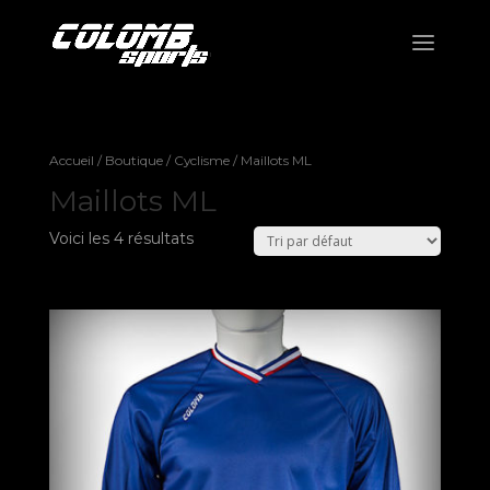
Accueil
/
Boutique
/
Cyclisme
/ Maillots ML
Maillots ML
Voici les 4 résultats