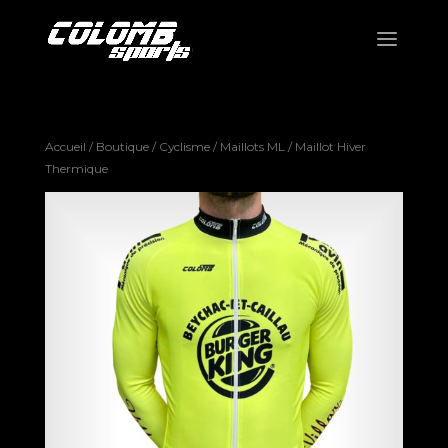
Accueil
/
Boutique
/
Cyclisme
/
Maillots ML
/ Maillot Hiver
Thermique