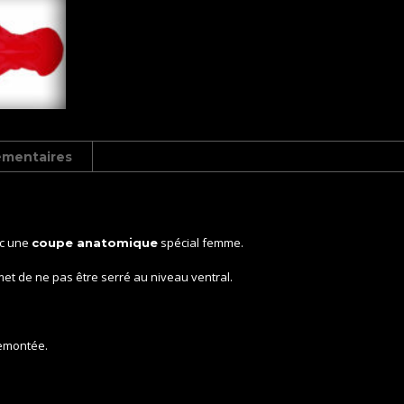
émentaires
ec une
spécial femme.
coupe anatomique
met de ne pas être serré au niveau ventral.
remontée.