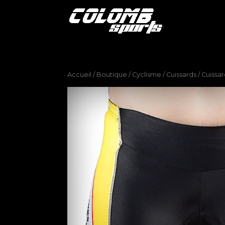
Accueil
/
Boutique
/
Cyclisme
/
Cuissards
/ Cuissar