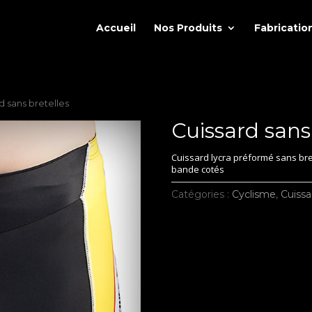
Accueil
Nos Produits
Fabricatio
d sans bretelles
Cuissard sans
Cuissard lycra préformé sans b
bande cotés
Catégories :
Cyclisme
,
Cuissa