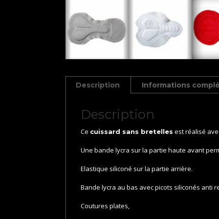
Description
Informations compl
Description
Ce
est réalisé av
cuissard sans bretelles
Une bande lycra sur la partie haute avant per
Elastique siliconé sur la partie arrière.
Bande lycra au bas avec picots siliconés anti 
Coutures plates,