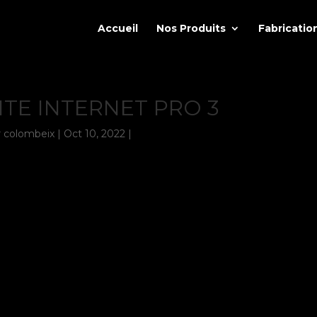
Accueil
Nos Produits
Fabricatio
ITE INTERNET PRO 3
r
colombeix
|
Oct 10, 2022
|